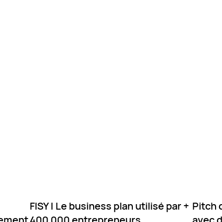
FISY | Le business plan utilisé par +
Pitch 
dement
400 000 entrepreneurs
avec d